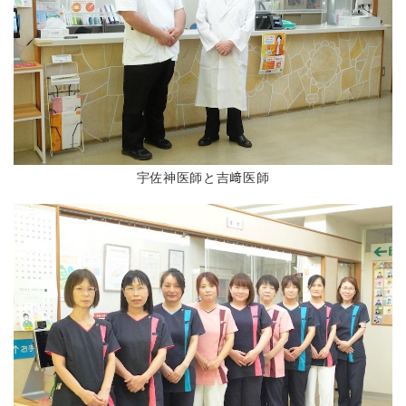
宇佐神医師と吉﨑医師