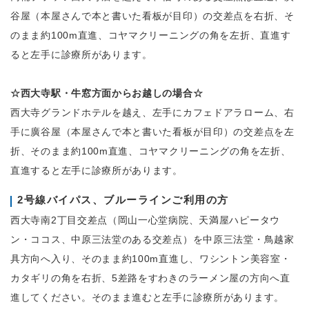
谷屋（本屋さんで本と書いた看板が目印）の交差点を右折、そ
のまま約100m直進、コヤマクリーニングの角を左折、直進す
ると左手に診療所があります。
☆西大寺駅・牛窓方面からお越しの場合☆
西大寺グランドホテルを越え、左手にカフェドアラローム、右
手に廣谷屋（本屋さんで本と書いた看板が目印）の交差点を左
折、そのまま約100m直進、コヤマクリーニングの角を左折、
直進すると左手に診療所があります。
2号線バイパス、ブルーラインご利用の方
西大寺南2丁目交差点（岡山一心堂病院、天満屋ハピータウ
ン・ココス、中原三法堂のある交差点）を中原三法堂・鳥越家
具方向へ入り、そのまま約100m直進し、ワシントン美容室・
カタギリの角を右折、5差路をすわきのラーメン屋の方向へ直
進してください。そのまま進むと左手に診療所があります。