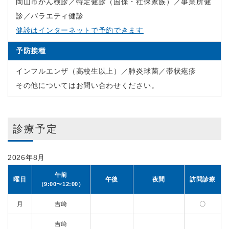
岡山市がん検診／特定健診（国保・社保家族）／事業所健
診／バラエティ健診
健診はインターネットで予約できます
予防接種
インフルエンザ（高校生以上）／肺炎球菌／帯状疱疹
その他についてはお問い合わせください。
診療予定
2026年8月
午前
曜日
午後
夜間
訪問診療
（9:00〜12:00）
月
吉﨑
〇
吉﨑