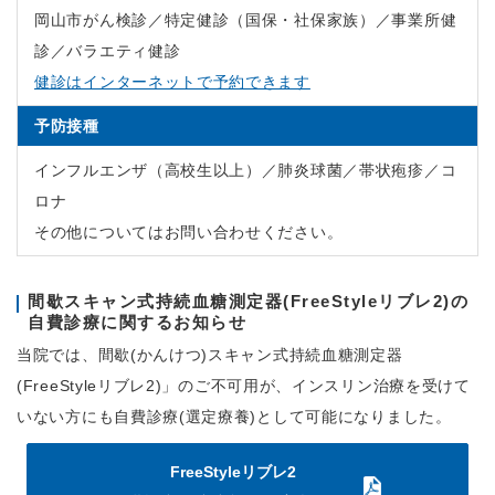
岡山市がん検診／特定健診（国保・社保家族）／事業所健
診／バラエティ健診
健診はインターネットで予約できます
予防接種
インフルエンザ（高校生以上）／肺炎球菌／帯状疱疹／コ
ロナ
その他についてはお問い合わせください。
間歇スキャン式持続血糖測定器(FreeStyleリブレ2)の
自費診療に関するお知らせ
当院では、間歇(かんけつ)スキャン式持続血糖測定器
(FreeStyleリブレ2)」のご不可用が、インスリン治療を受けて
いない方にも自費診療(選定療養)として可能になりました。
FreeStyleリブレ2