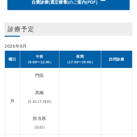
自費診療(選定療養)のご案内(PDF)
診療予定
2026年8月
午前
夜間
曜日
訪問診療
（9:00〜12:00）
（17:00〜19:00）
門田
髙橋
月
(3.10.17.24日)
担当医
(31日)