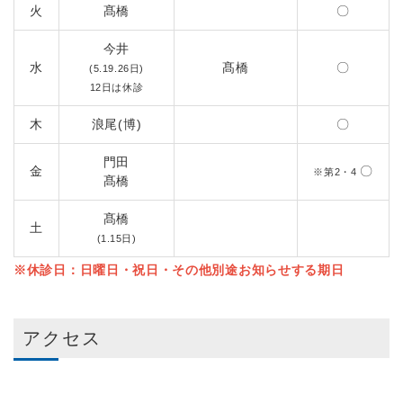
火
髙橋
〇
今井
水
髙橋
〇
(5.19.26日)
12日は休診
木
浪尾(博)
〇
門田
金
〇
※第2・4
髙橋
髙橋
土
(1.15日)
※休診日：日曜日・祝日・その他別途お知らせする期日
アクセス