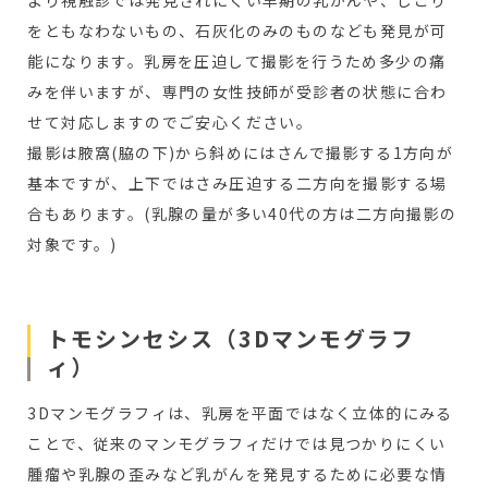
より視触診では発見されにくい早期の乳がんや、しこり
をともなわないもの、石灰化のみのものなども発見が可
能になります。乳房を圧迫して撮影を行うため多少の痛
みを伴いますが、専門の女性技師が受診者の状態に合わ
せて対応しますのでご安心ください。
撮影は腋窩(脇の下)から斜めにはさんで撮影する1方向が
基本ですが、上下ではさみ圧迫する二方向を撮影する場
合もあります。(乳腺の量が多い40代の方は二方向撮影の
対象です。)
トモシンセシス（3Dマンモグラフ
ィ）
3Dマンモグラフィは、乳房を平面ではなく立体的にみる
ことで、従来のマンモグラフィだけでは見つかりにくい
腫瘤や乳腺の歪みなど乳がんを発見するために必要な情