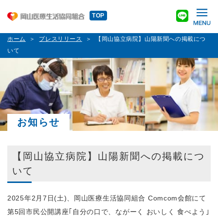
TOP
ホーム
プレスリリース
【岡山協立病院】山陽新聞への掲載につ
いて
お知らせ
【岡山協立病院】山陽新聞への掲載につ
いて
2025年2月7日(土)、岡山医療生活協同組合 Comcom会館にて
第5回市民公開講座｢自分の口で、ながーく おいしく 食べよう｣