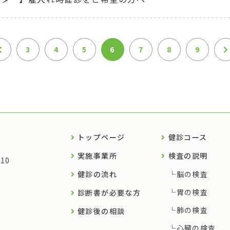
3
4
5
6
7
8
9
トップページ
健診コース
実施事業所
検査の説明
10
健診の流れ
脳の検査
胃の検査
診断書が必要な方
肺の検査
健診後の相談
心臓の検査