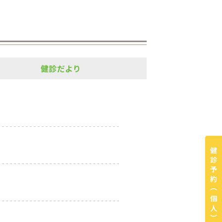
健診だより
健診予約
（個人）