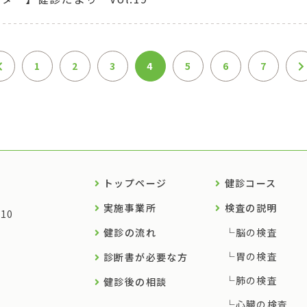
1
2
3
4
5
6
7
トップページ
健診コース
実施事業所
検査の説明
10
健診の流れ
脳の検査
胃の検査
診断書が必要な方
肺の検査
健診後の相談
心臓の検査