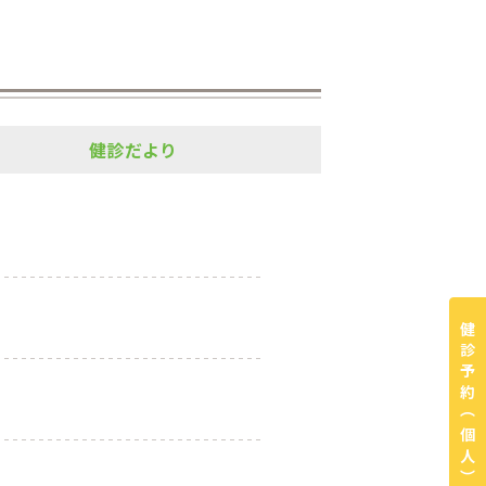
健診だより
健診予約
（個人）