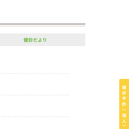
健診だより
健診予約
（個人）