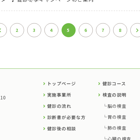
2
3
4
5
6
7
8
トップページ
健診コース
実施事業所
検査の説明
10
健診の流れ
脳の検査
胃の検査
診断書が必要な方
肺の検査
健診後の相談
心臓の検査