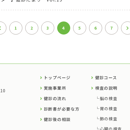
1
2
3
4
5
6
7
トップページ
健診コース
実施事業所
検査の説明
10
健診の流れ
脳の検査
胃の検査
診断書が必要な方
肺の検査
健診後の相談
心臓の検査