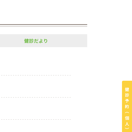
健診だより
健診予約
（個人）