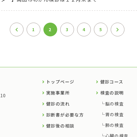
1
2
3
4
5
トップページ
健診コース
実施事業所
検査の説明
10
健診の流れ
脳の検査
胃の検査
診断書が必要な方
肺の検査
健診後の相談
心臓の検査