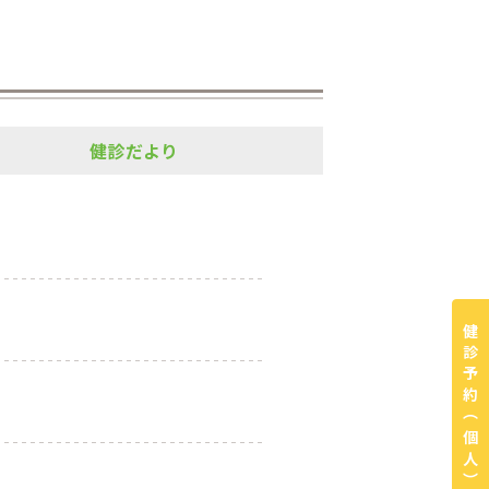
健診だより
健診予約
（個人）