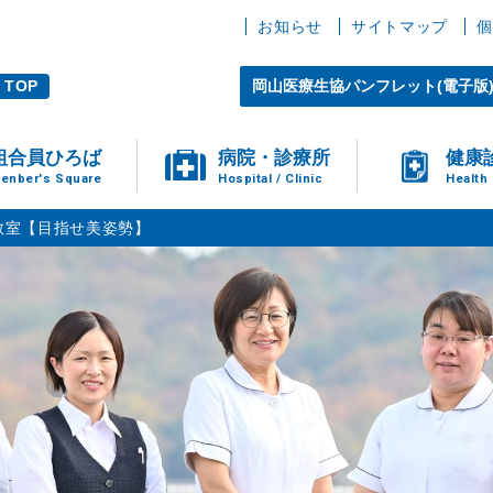
お知らせ
サイトマップ
個
TOP
岡山医療生協パンフレット(電子版
組合員ひろば
病院・診療所
健康
enber's Square
Hospital / Clinic
Health
教室【目指せ美姿勢】